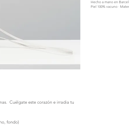
Hecho a mano en Barce
Piel 100% vacuno · Mater
mas. Cuélgate este corazón e irradia tu
ho, fondo)