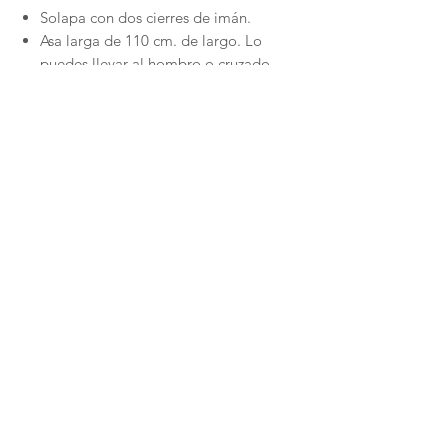
Solapa con dos cierres de imán.
Asa larga de 110 cm. de largo. Lo
puedes llevar al hombro o cruzado.
Asa corta en solapa para llevarlo en la
mano.
Forro de piel 100% vacuno.
Bolsillo interior de piel.
Realizado de manera completamente
artesanal en Barcelona
NEWSLETTER
Únete a Cyedra y disfruta de un descuento especial en tu primera compra.
¡SUSCRÍBETE!
Envíos y devoluciones
Políticas de privacidad
Cuidados y Mantenimiento
© 2026 by Cyedra
Spain