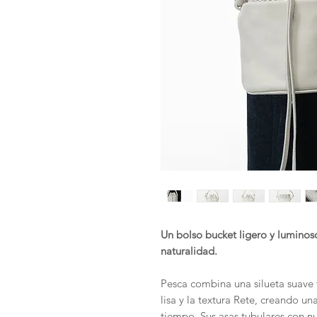
Un bolso bucket ligero y lumino
naturalidad.
Pesca combina una silueta suave t
lisa y la textura Rete, creando un
tiempo. Sus asas tubulares con nu