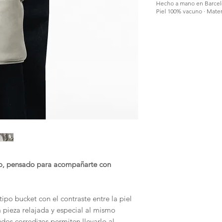
Hecho a mano en Barce
Piel 100% vacuno · Mater
so, pensado para acompañarte con
ipo bucket con el contraste entre la piel
a pieza relajada y especial al mismo
dos corredizos permiten llevarlo al