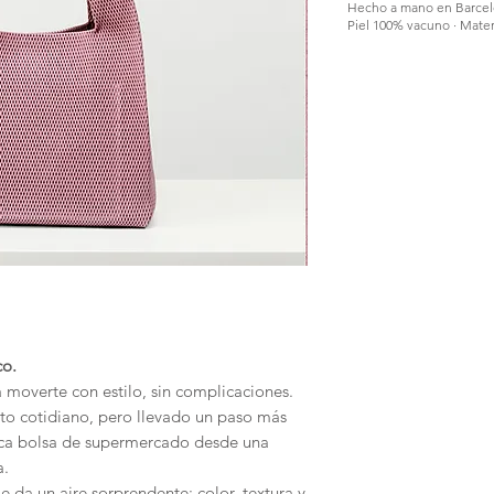
Hecho a mano en Barce
Piel 100% vacuno · Mater
co.
 moverte con estilo, sin complicaciones.
eto cotidiano, pero llevado un paso más
ásica bolsa de supermercado desde una
a.
e da un aire sorprendente: color, textura y