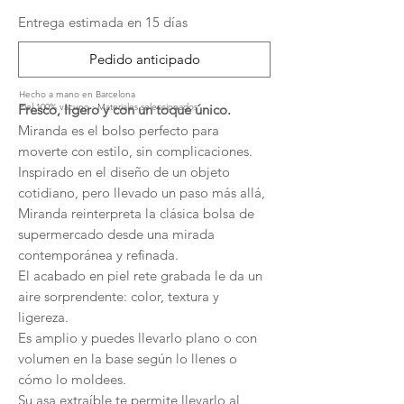
Entrega estimada en 15 días
Pedido anticipado
Hecho a mano en Barcelona
Fresco, ligero y con un toque único.
Piel 100% vacuno · Materiales seleccionados
Miranda es el bolso perfecto para
moverte con estilo, sin complicaciones.
Inspirado en el diseño de un objeto
cotidiano, pero llevado un paso más allá,
Miranda reinterpreta la clásica bolsa de
supermercado desde una mirada
contemporánea y refinada.
El acabado en piel rete grabada le da un
aire sorprendente: color, textura y
ligereza.
Es amplio y puedes llevarlo plano o con
volumen en la base según lo llenes o
cómo lo moldees.
Su asa extraíble te permite llevarlo al