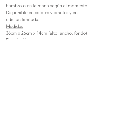
hombro o en la mano según el momento.
Disponible en colores vibrantes y en
edición limitada.
Medidas
36cm x 26cm x 14cm (alto, ancho, fondo)
Descripción
Bolso de piel grabada 100% vacuno
Cierre de imán.
Asa extra de 70 cm. de largo. Lo
puedes llevar al hombro o en la mano
Gran bolsillo interior de piel.
Realizado de manera completamente
artesanal en Barcelona
NEWSLETTER
Únete a Cyedra y disfruta de un descuento especial en tu primera compra.
¡SUSCRÍBETE!