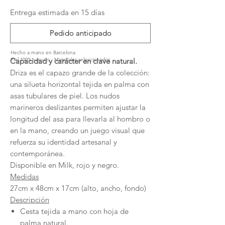
Entrega estimada en 15 días
Pedido anticipado
Hecho a mano en Barcelona
Capacidad y carácter en clave natural.
Piel 100% vacuno · Materiales seleccionados
Driza es el capazo grande de la colección:
una silueta horizontal tejida en palma con
asas tubulares de piel. Los nudos
marineros deslizantes permiten ajustar la
longitud del asa para llevarla al hombro o
en la mano, creando un juego visual que
refuerza su identidad artesanal y
contemporánea.
Disponible en Milk, rojo y negro.
Medidas
27cm x 48cm x 17cm (alto, ancho, fondo)
Descripción
Cesta tejida a mano con hoja de
palma natural.