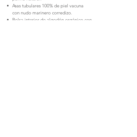
Asas tubulares 100% de piel vacuna
con nudo marinero corredizo.
Bolsa interior de algodón orgánico con
cierre fruncido, que mantiene tus
pertenencias protegidas y fuera de la
vista.
Etiqueta interior de piel.
Realizado de manera completamente
artesanal.
NEWSLETTER
Únete a Cyedra y disfruta de un descuento especial en tu primera compra.
¡SUSCRÍBETE!
Envíos y devoluciones
Políticas de privacidad
Cuidados y Mantenimiento
© 2026 by Cyedra
Spain