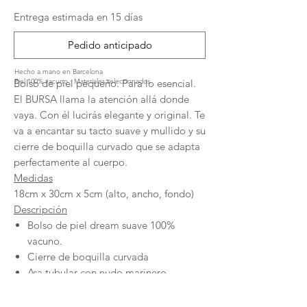
Entrega estimada en 15 días
Pedido anticipado
Hecho a mano en Barcelona
Bolso de piel pequeño. Para lo esencial.
Piel 100% vacuno · Materiales seleccionados
El BURSA llama la atención allá donde
vaya. Con él lucirás elegante y original. Te
va a encantar su tacto suave y mullido y su
cierre de boquilla curvado que se adapta
perfectamente al cuerpo.
Medidas
18cm x 30cm x 5cm (alto, ancho, fondo)
Descripción
Bolso de piel dream suave 100%
vacuno.
Cierre de boquilla curvada
Asa tubular con nudo marinero.
Forro de algodón 100%.
Bolsillo interior con etiqueta de piel.