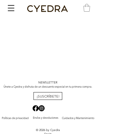
NEWSLETTER
Únete a Cyedra y disfruta de un descuento especial en tu primera compra.
¡SUSCRÍBETE!
Envíos y devoluciones
Políticas de privacidad
Cuidados y Mantenimiento
© 2026 by Cyedra
Spain