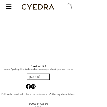
NEWSLETTER
Únete a Cyedra y disfruta de un descuento especial en tu primera compra.
¡SUSCRÍBETE!
Envíos y devoluciones
Políticas de privacidad
Cuidados y Mantenimiento
© 2026 by Cyedra
Spain